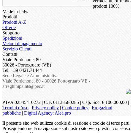
vernicianti, offrendo
prodotti 100%
Made in Italy.
Prodotti
Prodotti A-Z
Offerte
Supporto
Spedizioni
Metodi di pagamento
Servizio Clienti
Contatti
Viale Pordenone, 80
30026 - Portogruaro (VE)
Tel: +39 0421.71444
Sede Legale e Amministrativa
Viale Pordenone, 80 - 30026 Portogruaro VE -
arreghinipaints@pec.it
P.IVA 02545410272 | C.F. 01138580285 | Cap. Soc. € 100.000,00 |
Termini d’uso
|
Privacy policy
|
Cookie policy
|
Erogazioni
pubbliche
|
Digital Agency: Alea.pro
Il presente sito web utilizza cookie di sessione e cookie di terze parti.
Proseguendo nella navigazione sul nostro sito web presti il consenso