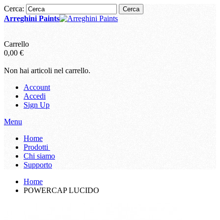
Cerca:
Cerca
Arreghini Paints
Carrello
0,00 €
Non hai articoli nel carrello.
Account
Accedi
Sign Up
Menu
Home
Prodotti
Chi siamo
Supporto
Home
POWERCAP LUCIDO