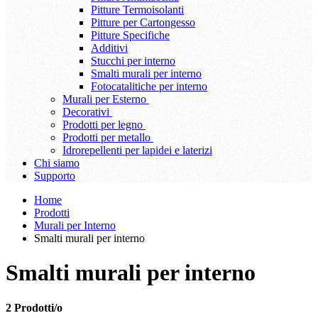
Pitture Termoisolanti
Pitture per Cartongesso
Pitture Specifiche
Additivi
Stucchi per interno
Smalti murali per interno
Fotocatalitiche per interno
Murali per Esterno
Decorativi
Prodotti per legno
Prodotti per metallo
Idrorepellenti per lapidei e laterizi
Chi siamo
Supporto
Home
Prodotti
Murali per Interno
Smalti murali per interno
Smalti murali per interno
2 Prodotti/o