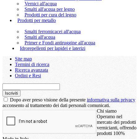
Vernici all'acqua
Smalti all'acqua per legno
Prodotti per cura del legno
Prodotti per metallo
Smalti ferromicacei all'acqua
Smalti all'acqua
Primer e Fondi antiruggine all'acqua
Idrorepellenti per lapidei e laterizi
Site map
Termini di ricerca
Ricerca avanzata
Ordini e Resi
Iscriviti
Dopo aver preso visione della presente
informativa sulla privacy
acconsento al trattamento dei dati personali comunicati.
Chi siamo
Operamo nel
mercato dei prodotti
vernicianti, offrendo
prodotti 100%
Made in Italy.