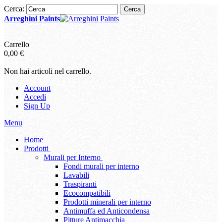
Cerca:
Cerca
Arreghini Paints
Carrello
0,00 €
Non hai articoli nel carrello.
Account
Accedi
Sign Up
Menu
Home
Prodotti
Murali per Interno
Fondi murali per interno
Lavabili
Traspiranti
Ecocompatibili
Prodotti minerali per interno
Antimuffa ed Anticondensa
Pitture Antimacchia