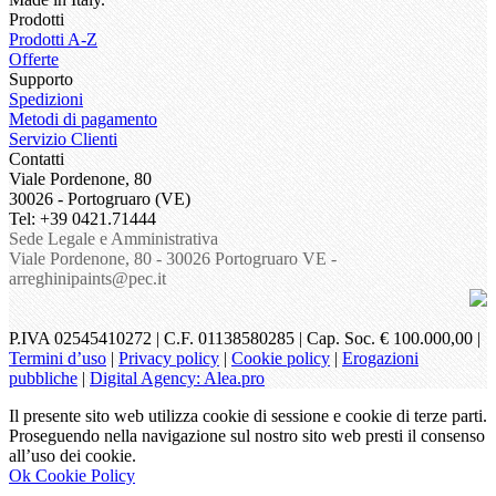
Prodotti
Prodotti A-Z
Offerte
Supporto
Spedizioni
Metodi di pagamento
Servizio Clienti
Contatti
Viale Pordenone, 80
30026 - Portogruaro (VE)
Tel: +39 0421.71444
Sede Legale e Amministrativa
Viale Pordenone, 80 - 30026 Portogruaro VE -
arreghinipaints@pec.it
P.IVA 02545410272 | C.F. 01138580285 | Cap. Soc. € 100.000,00 |
Termini d’uso
|
Privacy policy
|
Cookie policy
|
Erogazioni
pubbliche
|
Digital Agency: Alea.pro
Il presente sito web utilizza cookie di sessione e cookie di terze parti.
Proseguendo nella navigazione sul nostro sito web presti il consenso
all’uso dei cookie.
Ok
Cookie Policy