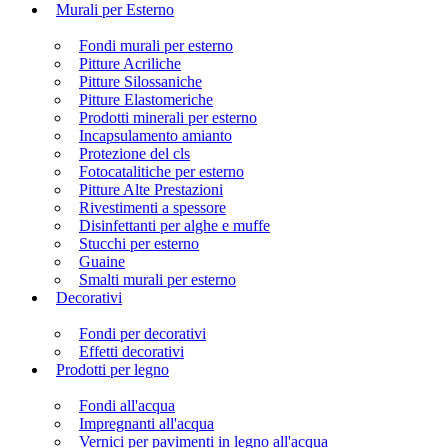
Murali per Esterno
Fondi murali per esterno
Pitture Acriliche
Pitture Silossaniche
Pitture Elastomeriche
Prodotti minerali per esterno
Incapsulamento amianto
Protezione del cls
Fotocatalitiche per esterno
Pitture Alte Prestazioni
Rivestimenti a spessore
Disinfettanti per alghe e muffe
Stucchi per esterno
Guaine
Smalti murali per esterno
Decorativi
Fondi per decorativi
Effetti decorativi
Prodotti per legno
Fondi all'acqua
Impregnanti all'acqua
Vernici per pavimenti in legno all'acqua