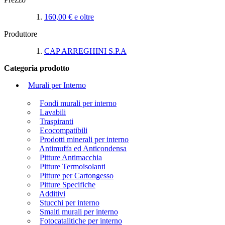
160,00 €
e oltre
Produttore
CAP ARREGHINI S.P.A
Categoria prodotto
Murali per Interno
Fondi murali per interno
Lavabili
Traspiranti
Ecocompatibili
Prodotti minerali per interno
Antimuffa ed Anticondensa
Pitture Antimacchia
Pitture Termoisolanti
Pitture per Cartongesso
Pitture Specifiche
Additivi
Stucchi per interno
Smalti murali per interno
Fotocatalitiche per interno