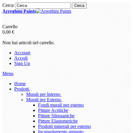
Cerca:
Cerca
Arreghini Paints
Carrello
0,00 €
Non hai articoli nel carrello.
Account
Accedi
Sign Up
Menu
Home
Prodotti
Murali per Interno
Murali per Esterno
Fondi murali per esterno
Pitture Acriliche
Pitture Silossaniche
Pitture Elastomeriche
Prodotti minerali per esterno
Incapsulamento amianto