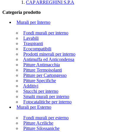
CAP ARREGHINI S.P.A
Categoria prodotto
Murali per Interno
Fondi murali per interno
Lavabili
Traspiranti
Ecocompatibili
Prodotti minerali per interno
Antimuffa ed Anticondensa
Pitture Antimacchia
Pitture Termoisolanti
Pitture per Cartongesso
Pitture Specifiche
Additivi
Stucchi per interno
Smalti murali per interno
Fotocatalitiche per interno
Murali per Esterno
Fondi murali per esterno
Pitture Acriliche
Pitture Silossaniche