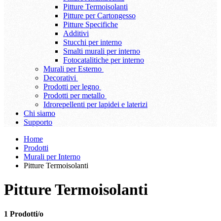
Pitture Termoisolanti
Pitture per Cartongesso
Pitture Specifiche
Additivi
Stucchi per interno
Smalti murali per interno
Fotocatalitiche per interno
Murali per Esterno
Decorativi
Prodotti per legno
Prodotti per metallo
Idrorepellenti per lapidei e laterizi
Chi siamo
Supporto
Home
Prodotti
Murali per Interno
Pitture Termoisolanti
Pitture Termoisolanti
1 Prodotti/o