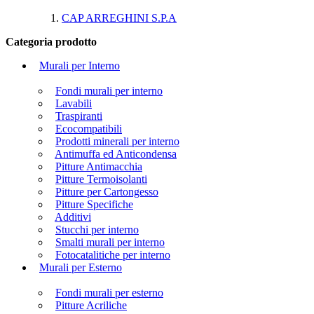
CAP ARREGHINI S.P.A
Categoria prodotto
Murali per Interno
Fondi murali per interno
Lavabili
Traspiranti
Ecocompatibili
Prodotti minerali per interno
Antimuffa ed Anticondensa
Pitture Antimacchia
Pitture Termoisolanti
Pitture per Cartongesso
Pitture Specifiche
Additivi
Stucchi per interno
Smalti murali per interno
Fotocatalitiche per interno
Murali per Esterno
Fondi murali per esterno
Pitture Acriliche