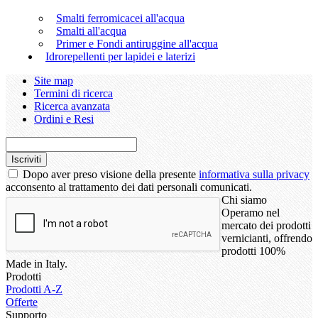
Smalti ferromicacei all'acqua
Smalti all'acqua
Primer e Fondi antiruggine all'acqua
Idrorepellenti per lapidei e laterizi
Site map
Termini di ricerca
Ricerca avanzata
Ordini e Resi
Iscriviti
Dopo aver preso visione della presente
informativa sulla privacy
acconsento al trattamento dei dati personali comunicati.
Chi siamo
Operamo nel
mercato dei prodotti
vernicianti, offrendo
prodotti 100%
Made in Italy.
Prodotti
Prodotti A-Z
Offerte
Supporto