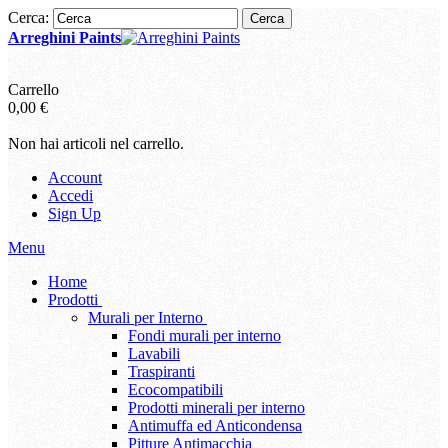
Cerca:
Cerca
Arreghini Paints
Carrello
0,00 €
Non hai articoli nel carrello.
Account
Accedi
Sign Up
Menu
Home
Prodotti
Murali per Interno
Fondi murali per interno
Lavabili
Traspiranti
Ecocompatibili
Prodotti minerali per interno
Antimuffa ed Anticondensa
Pitture Antimacchia