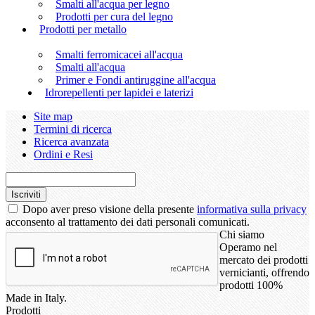
Smalti all'acqua per legno
Prodotti per cura del legno
Prodotti per metallo
Smalti ferromicacei all'acqua
Smalti all'acqua
Primer e Fondi antiruggine all'acqua
Idrorepellenti per lapidei e laterizi
Site map
Termini di ricerca
Ricerca avanzata
Ordini e Resi
Iscriviti
Dopo aver preso visione della presente
informativa sulla privacy
acconsento al trattamento dei dati personali comunicati.
Chi siamo
Operamo nel
mercato dei prodotti
vernicianti, offrendo
prodotti 100%
Made in Italy.
Prodotti