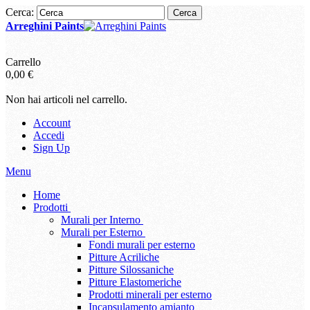
Cerca:
Cerca
Arreghini Paints
Carrello
0,00 €
Non hai articoli nel carrello.
Account
Accedi
Sign Up
Menu
Home
Prodotti
Murali per Interno
Murali per Esterno
Fondi murali per esterno
Pitture Acriliche
Pitture Silossaniche
Pitture Elastomeriche
Prodotti minerali per esterno
Incapsulamento amianto