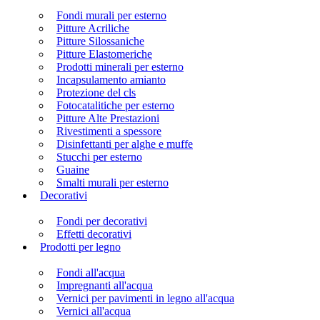
Fondi murali per esterno
Pitture Acriliche
Pitture Silossaniche
Pitture Elastomeriche
Prodotti minerali per esterno
Incapsulamento amianto
Protezione del cls
Fotocatalitiche per esterno
Pitture Alte Prestazioni
Rivestimenti a spessore
Disinfettanti per alghe e muffe
Stucchi per esterno
Guaine
Smalti murali per esterno
Decorativi
Fondi per decorativi
Effetti decorativi
Prodotti per legno
Fondi all'acqua
Impregnanti all'acqua
Vernici per pavimenti in legno all'acqua
Vernici all'acqua