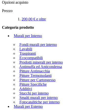
Opzioni acquisto
Prezzo
200,00 €
e oltre
Categoria prodotto
Murali per Interno
Fondi murali per interno
Lavabili
Traspiranti
Ecocompatibili
Prodotti minerali per interno
Antimuffa ed Anticondensa
Pitture Antimacchia
Pitture Termoisolanti
Pitture per Cartongesso
Pitture Specifiche
Additivi
Stucchi per interno
Smalti murali per interno
Fotocatalitiche per interno
Murali per Esterno