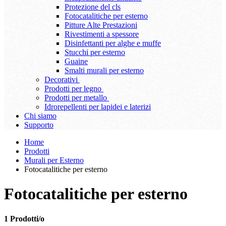
Protezione del cls
Fotocatalitiche per esterno
Pitture Alte Prestazioni
Rivestimenti a spessore
Disinfettanti per alghe e muffe
Stucchi per esterno
Guaine
Smalti murali per esterno
Decorativi
Prodotti per legno
Prodotti per metallo
Idrorepellenti per lapidei e laterizi
Chi siamo
Supporto
Home
Prodotti
Murali per Esterno
Fotocatalitiche per esterno
Fotocatalitiche per esterno
1 Prodotti/o